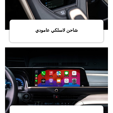
شاحن لاسلكي عامودي