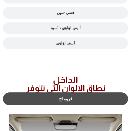
فضي ثمين
أبيض لؤلؤي \ أسود
أبيض لؤلؤي
الداخل
نطاق الالوان التي تتوفر
فروماج